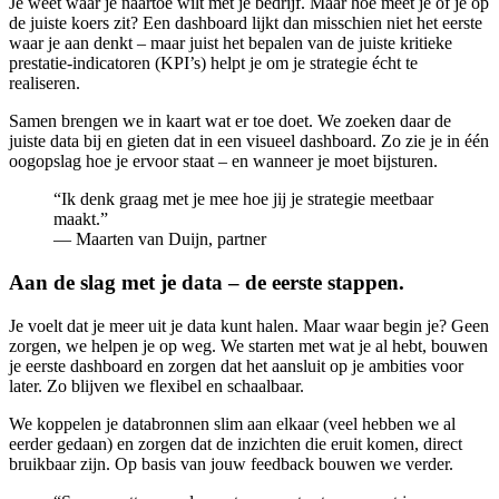
Je weet waar je naartoe wilt met je bedrijf. Maar hoe meet je of je op
de juiste koers zit? Een dashboard lijkt dan misschien niet het eerste
waar je aan denkt – maar juist het bepalen van de juiste kritieke
prestatie-indicatoren (KPI’s) helpt je om je strategie écht te
realiseren.
Samen brengen we in kaart wat er toe doet. We zoeken daar de
juiste data bij en gieten dat in een visueel dashboard. Zo zie je in één
oogopslag hoe je ervoor staat – en wanneer je moet bijsturen.
“Ik denk graag met je mee hoe jij je strategie meetbaar
maakt.”
— Maarten van Duijn, partner
Aan de slag met je data – de eerste stappen.
Je voelt dat je meer uit je data kunt halen. Maar waar begin je? Geen
zorgen, we helpen je op weg. We starten met wat je al hebt, bouwen
je eerste dashboard en zorgen dat het aansluit op je ambities voor
later. Zo blijven we flexibel en schaalbaar.
We koppelen je databronnen slim aan elkaar (veel hebben we al
eerder gedaan) en zorgen dat de inzichten die eruit komen, direct
bruikbaar zijn. Op basis van jouw feedback bouwen we verder.