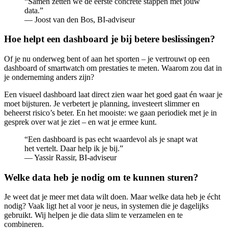
“Samen zetten we de eerste concrete stappen met jouw
data.”
— Joost van den Bos, BI-adviseur
Hoe helpt een dashboard je bij betere beslissingen?
Of je nu onderweg bent of aan het sporten – je vertrouwt op een
dashboard of smartwatch om prestaties te meten. Waarom zou dat in
je onderneming anders zijn?
Een visueel dashboard laat direct zien waar het goed gaat én waar je
moet bijsturen. Je verbetert je planning, investeert slimmer en
beheerst risico’s beter. En het mooiste: we gaan periodiek met je in
gesprek over wat je ziet – en wat je ermee kunt.
“Een dashboard is pas echt waardevol als je snapt wat
het vertelt. Daar help ik je bij.”
— Yassir Rassir, BI-adviseur
Welke data heb je nodig om te kunnen sturen?
Je weet dat je meer met data wilt doen. Maar welke data heb je écht
nodig? Vaak ligt het al voor je neus, in systemen die je dagelijks
gebruikt. Wij helpen je die data slim te verzamelen en te
combineren.