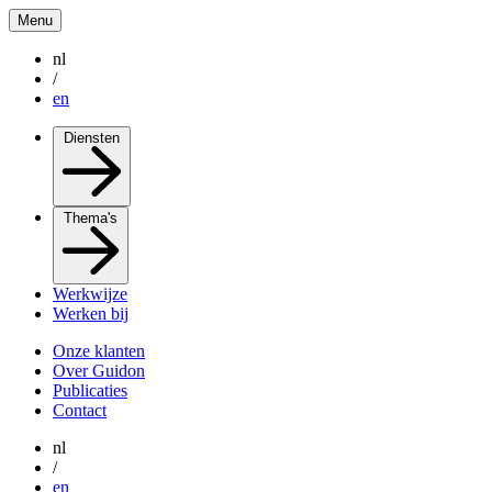
Menu
nl
/
en
Diensten
Thema's
Werkwijze
Werken bij
Onze klanten
Over Guidon
Publicaties
Contact
nl
/
en