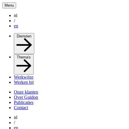
Menu
nl
/
en
Diensten
Thema's
Werkwijze
Werken bij
Onze klanten
Over Guidon
Publicaties
Contact
nl
/
en