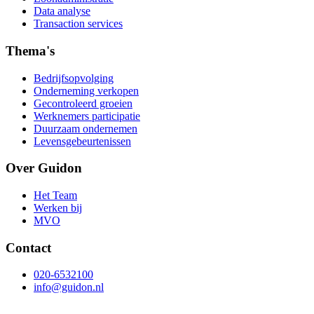
Data analyse
Transaction services
Thema's
Bedrijfsopvolging
Onderneming verkopen
Gecontroleerd groeien
Werknemers participatie
Duurzaam ondernemen
Levensgebeurtenissen
Over Guidon
Het Team
Werken bij
MVO
Contact
020-6532100
info@guidon.nl