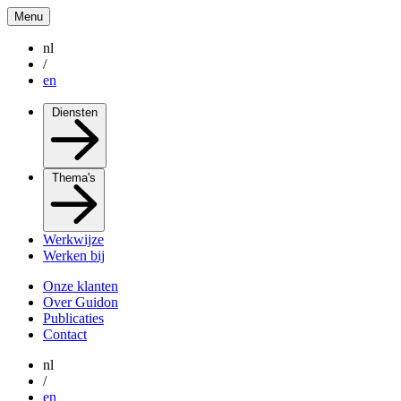
Menu
nl
/
en
Diensten
Thema's
Werkwijze
Werken bij
Onze klanten
Over Guidon
Publicaties
Contact
nl
/
en