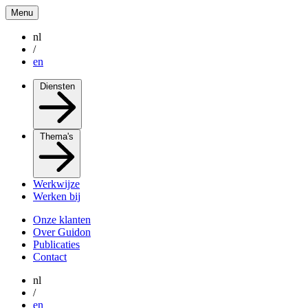
Menu
nl
/
en
Diensten
Thema's
Werkwijze
Werken bij
Onze klanten
Over Guidon
Publicaties
Contact
nl
/
en