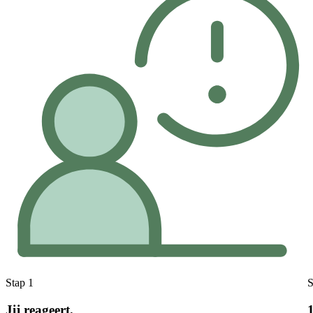
Stap 1
S
Jij reageert.